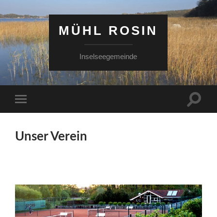
MÜHL ROSIN
Inselseegemeinde
Suchfe
Mobile-
ein-/a
Menü
ein-/ausblenden
Unser Verein